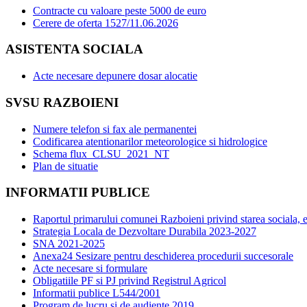
Contracte cu valoare peste 5000 de euro
Cerere de oferta 1527/11.06.2026
ASISTENTA SOCIALA
Acte necesare depunere dosar alocatie
SVSU RAZBOIENI
Numere telefon si fax ale permanentei
Codificarea atentionarilor meteorologice si hidrologice
Schema flux_CLSU_2021_NT
Plan de situatie
INFORMATII PUBLICE
Raportul primarului comunei Razboieni privind starea sociala,
Strategia Locala de Dezvoltare Durabila 2023-2027
SNA 2021-2025
Anexa24 Sesizare pentru deschiderea procedurii succesorale
Acte necesare si formulare
Obligatiile PF si PJ privind Registrul Agricol
Informatii publice L544/2001
Program de lucru si de audiente 2019