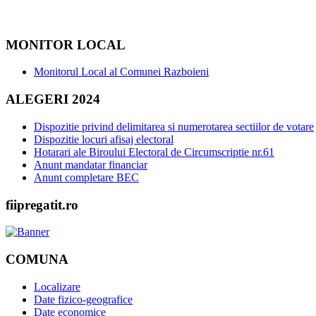
MONITOR LOCAL
Monitorul Local al Comunei Razboieni
ALEGERI 2024
Dispozitie privind delimitarea si numerotarea sectiilor de votare
Dispozitie locuri afisaj electoral
Hotarari ale Biroului Electoral de Circumscriptie nr.61
Anunt mandatar financiar
Anunt completare BEC
fiipregatit.ro
COMUNA
Localizare
Date fizico-geografice
Date economice