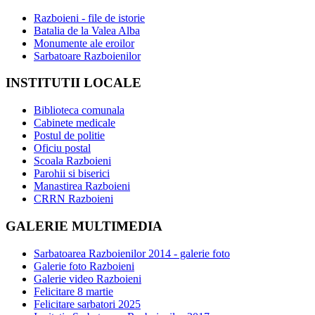
Razboieni - file de istorie
Batalia de la Valea Alba
Monumente ale eroilor
Sarbatoare Razboienilor
INSTITUTII LOCALE
Biblioteca comunala
Cabinete medicale
Postul de politie
Oficiu postal
Scoala Razboieni
Parohii si biserici
Manastirea Razboieni
CRRN Razboieni
GALERIE MULTIMEDIA
Sarbatoarea Razboienilor 2014 - galerie foto
Galerie foto Razboieni
Galerie video Razboieni
Felicitare 8 martie
Felicitare sarbatori 2025