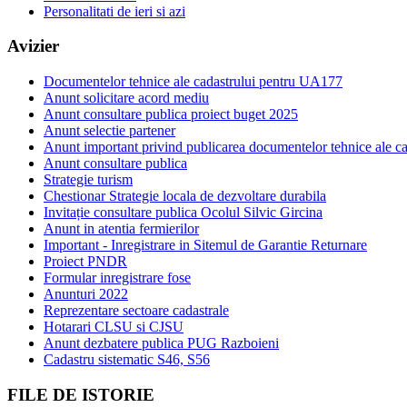
Personalitati de ieri si azi
Avizier
Documentelor tehnice ale cadastrului pentru UA177
Anunt solicitare acord mediu
Anunt consultare publica proiect buget 2025
Anunt selectie partener
Anunt important privind publicarea documentelor tehnice ale ca
Anunt consultare publica
Strategie turism
Chestionar Strategie locala de dezvoltare durabila
Invitație consultare publica Ocolul Silvic Gircina
Anunt in atentia fermierilor
Important - Inregistrare in Sitemul de Garantie Returnare
Proiect PNDR
Formular inregistrare fose
Anunturi 2022
Reprezentare sectoare cadastrale
Hotarari CLSU si CJSU
Anunt dezbatere publica PUG Razboieni
Cadastru sistematic S46, S56
FILE DE ISTORIE