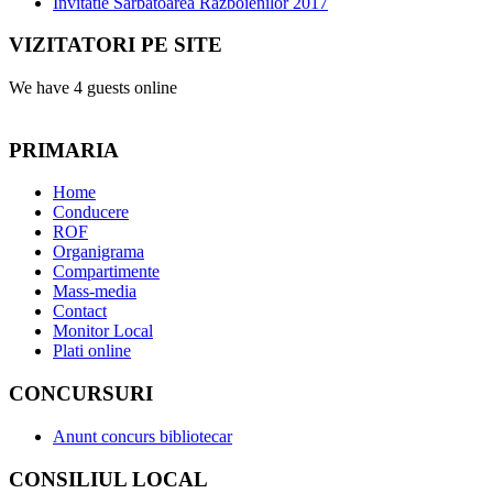
Invitatie Sarbatoarea Razboienilor 2017
VIZITATORI PE SITE
We have 4 guests online
PRIMARIA
Home
Conducere
ROF
Organigrama
Compartimente
Mass-media
Contact
Monitor Local
Plati online
CONCURSURI
Anunt concurs bibliotecar
CONSILIUL LOCAL