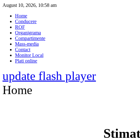
August 10, 2026, 10:58 am
Home
Conducere
ROF
Organigrama
Compartimente
Mass-media
Contact
Monitor Local
Plati online
update flash player
Home
Stimat