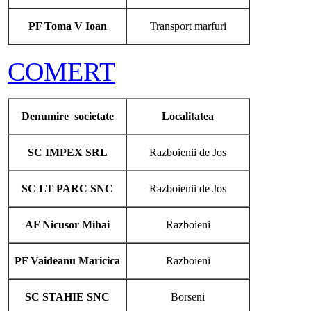
PF Toma V Ioan
Transport marfuri
COMERT
Denumire societate
Localitatea
SC IMPEX SRL
Razboienii de Jos
SC LT PARC SNC
Razboienii de Jos
AF Nicusor Mihai
Razboieni
PF Vaideanu Maricica
Razboieni
SC STAHIE SNC
Borseni