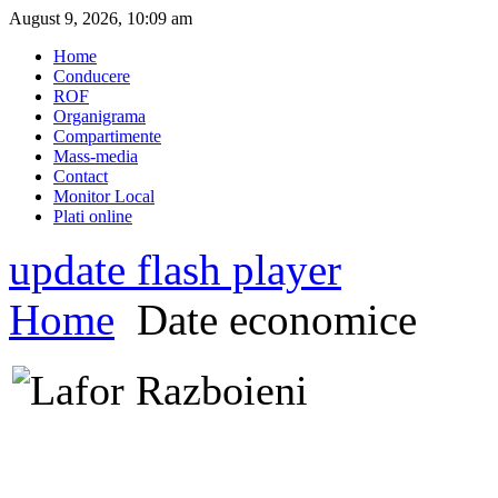
August 9, 2026, 10:09 am
Home
Conducere
ROF
Organigrama
Compartimente
Mass-media
Contact
Monitor Local
Plati online
update flash player
Home
Date economice